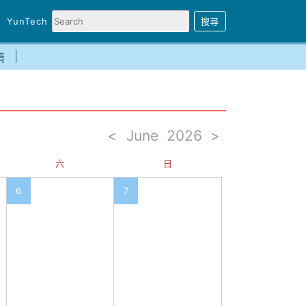
YunTech
請
<
June
2026
>
六
日
6
7