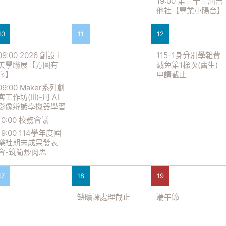
19:00 第三十三屆吉
他社【畢業小陽台】
10
11
12
09:00 2026 創設 i
115-1身分別學雜費
美學聯展【方圓有
減免第1梯次(舊生)
序】
申請截止
09:00 Maker系列創
客工作坊(III)-用 AI
影像辨識學機器學習
10:00 校務會議
19:00 114學年度國
樂社期末成果發表
會-筑筍炒肉思
17
18
19
缺曠課處理截止
端午節