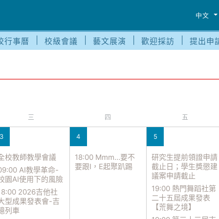
中文
校行事曆
校級會議
藝文展演
歡迎採訪
提出申
三
四
五
3
4
5
全校教師教學會議
18:00 Mmm…要不
研究生提前領證申請
要跟I，E起聚趴踢
截止日；學生獎懲建
09:00 AI教學革命-
議案申請截止
校園AI使用下的風險
19:00 熱門舞蹈社第
18:00 2026吉他社
二十五屆成果發表
大型成果發表會-吉
【荒舞之境】
憶列車