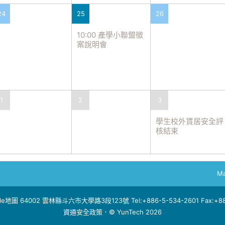
24
25
26
10:00 產學小聯盟徵
案說明會
1
2
3
學生校外賃居安全評
核結束
Ma
le地圖
64002 雲林縣斗六市大學路3段123號 Tel:+886-5-534-2601 Fax:+886
資通安全政策
．© YunTech 2026