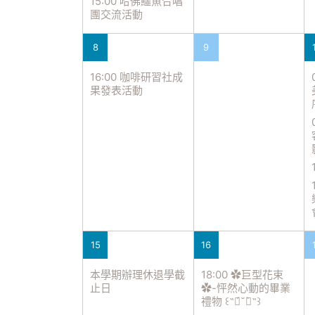
15:00 哈佛鱷魚合唱
團交流活動
8
9
16:00 咖啡研習社成
果發表活動
15
16
本學期辦理休退學截
18:00 ✿巨型花束
止日
✿-怦然心動的畢業
禮物 ꒰˶ฅ́˘ฅ̀˶꒱