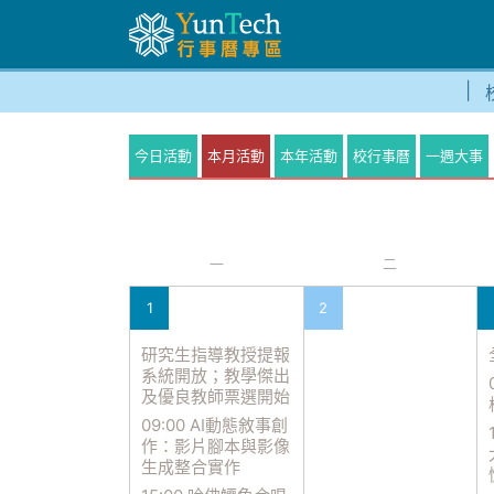
今日活動
本月活動
本年活動
校行事曆
一週大事
一
二
1
2
研究生指導教授提報
系統開放；教學傑出
及優良教師票選開始
09:00 AI動態敘事創
作：影片腳本與影像
生成整合實作