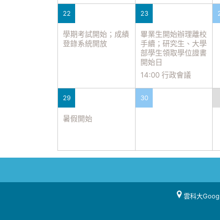
22
23
學期考試開始；成績
畢業生開始辦理離校
登錄系統開放
手續；研究生、大學
部學生領取學位證書
開始日
14:00 行政會議
29
30
暑假開始
雲科大Goog