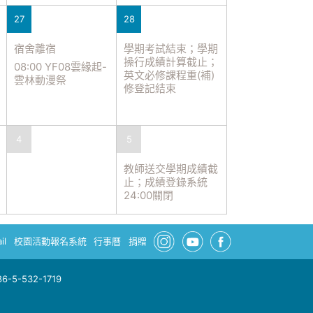
27
28
宿舍離宿
學期考試結束；學期
操行成績計算截止；
08:00 YF08雲緣起-
英文必修課程重(補)
雲林動漫祭
修登記結束
4
5
教師送交學期成績截
止；成績登錄系統
24:00關閉
il
校園活動報名系統
行事曆
捐贈
-5-532-1719