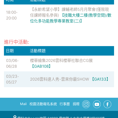
【永齡希望小學】課輔老師5月月聚會(僅限現
18:00
-
任課師報名參與)
【技職大樓二樓(教學空間)/數
20:00
位化多功能教學專業教室(二)】
進行中活動:
日期
活動標題
03/06
櫻華繪集2026雲科櫻華社聯合CG展
-
06/28
【GAB108】
03/23
-
2026雲科達人秀-雲來你最SHOW
【GA133】
05/27
Mail
校園活動報名系統
行事曆
捐贈