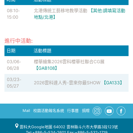
08:10
北港傳統工藝移地教學活動
【其他:請填寫活動
-
15:00
地點/北港】
進行中活動:
日期
活動標題
03/06
櫻華繪集2026雲科櫻華社聯合CG展
-
06/28
【GAB108】
03/23
-
2026雲科達人秀-雲來你最SHOW
【GA133】
05/27
Mail
校園活動報名系統
行事曆
捐贈
雲科大Google地圖
64002 雲林縣斗六市大學路3段123號
Tel:+886-5-534-2601 Fax:+886-5-532-1719