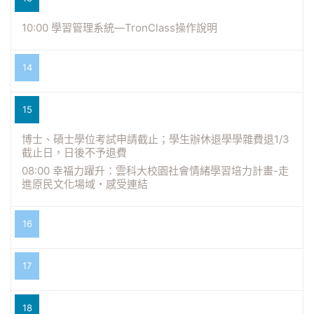
10:00 學習管理系統—TronClass操作說明
14
15
博士、碩士學位考試申請截止；學生辦休退學學雜費退1/3
截止日，日後不予退費
08:00 幸福力躍升：雲科大校園社會情緒學習培力計畫-走
進原民文化場域・感受連結
16
17
18