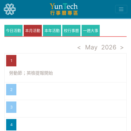
今日活動
本月活動
本年活動
校行事曆
一週大事
<
May
2026
>
1
勞動節；英檢提報開始
2
3
4