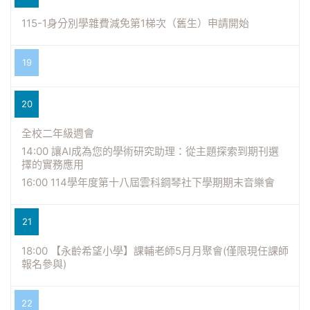
115-1身分別學雜費減免第1梯次（舊生）申請開始
19
20
全校二年級週會
14:00 讓AI成為您的學術研究助理：從主題探索到期刊選
擇的實務應用
16:00 114學年度第十八屆雲科鋼琴社下學期期末音樂會
21
18:00 【永齡希望小學】課輔老師5月月聚會(僅限現任課師
報名參與)
22