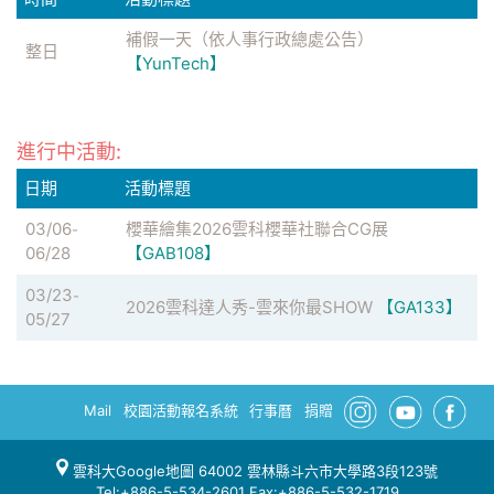
補假一天（依人事行政總處公告）
整日
【YunTech】
進行中活動:
日期
活動標題
03/06
櫻華繪集2026雲科櫻華社聯合CG展
-
06/28
【GAB108】
03/23
-
2026雲科達人秀-雲來你最SHOW
【GA133】
05/27
Mail
校園活動報名系統
行事曆
捐贈
雲科大Google地圖
64002 雲林縣斗六市大學路3段123號
Tel:+886-5-534-2601 Fax:+886-5-532-1719