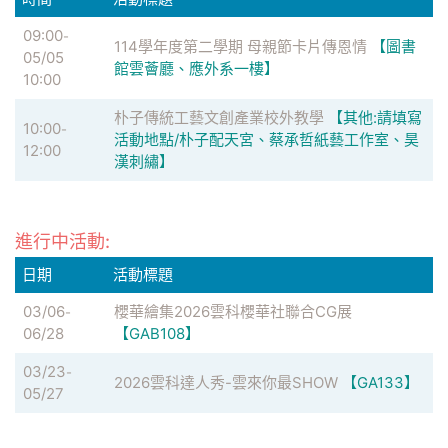
09:00
-
114學年度第二學期 母親節卡片傳恩情
【圖書
05/05
館雲薈廳、應外系一樓】
10:00
朴子傳統工藝文創產業校外教學
【其他:請填寫
10:00
-
活動地點/朴子配天宮、蔡承哲紙藝工作室、昊
12:00
漢刺繡】
進行中活動:
日期
活動標題
03/06
櫻華繪集2026雲科櫻華社聯合CG展
-
06/28
【GAB108】
03/23
-
2026雲科達人秀-雲來你最SHOW
【GA133】
05/27