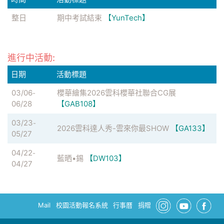
整日
期中考試結束
【YunTech】
進行中活動:
日期
活動標題
03/06
櫻華繪集2026雲科櫻華社聯合CG展
-
06/28
【GAB108】
03/23
-
2026雲科達人秀-雲來你最SHOW
【GA133】
05/27
04/22
-
藍晒•錫
【DW103】
04/27
Mail
校園活動報名系統
行事曆
捐贈