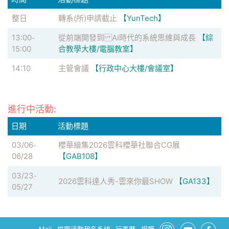
整日
轉系(所)申請截止
【YunTech】
13:00
從前端開發到 AI時代的系統思維與成長
【綜
-
15:00
合教學大樓/電腦教室】
14:10
主管會議
【行政中心大樓/會議室】
進行中活動:
日期
活動標題
03/06
櫻華繪集2026雲科櫻華社聯合CG展
-
06/28
【GAB108】
03/23
-
2026雲科達人秀-雲來你最SHOW
【GA133】
05/27