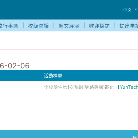
中文
校行事曆
校級會議
藝文展演
歡迎採訪
提出申
6-02-06
活動標題
全校學生第1次預選(網路選課)截止
【YunTec
Ma