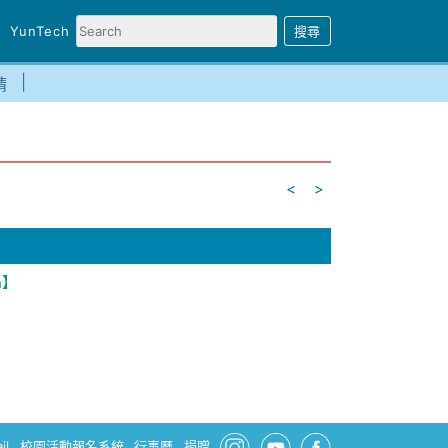
YunTech
請
<
>
h】
il
校園活動報名系統
行事曆
捐贈