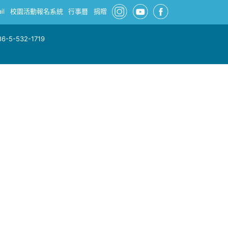
il
校園活動報名系統
行事曆
捐贈
-5-532-1719