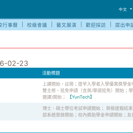
中文
校行事曆
校級會議
藝文展演
歡迎採訪
提出申
6-02-23
活動標題
上課開始，註冊；提早入學者入學優異獎學金
雙主修、抵免申請（含英/華語抵免）開始；學
選課)開始；
【YunTech】
博士、碩士學位考試申請開始； 英檢提報結束
部系統登錄開始；校內獎助學金申請開始；友