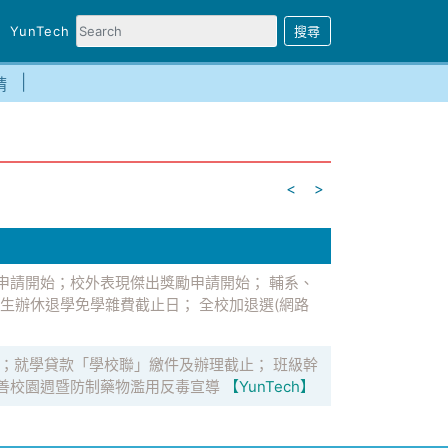
YunTech
請
<
>
申請開始；校外表現傑出獎勵申請開始； 輔系、
生辦休退學免學雜費截止日； 全校加退選(網路
；就學貸款「學校聯」繳件及辦理截止； 班級幹
善校園週暨防制藥物濫用反毒宣導
【YunTech】