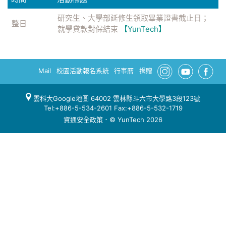
研究生、大學部延修生領取畢業證書截止日；
整日
就學貸款對保結束
【YunTech】
Mail
校園活動報名系統
行事曆
捐贈
雲科大Google地圖
64002 雲林縣斗六市大學路3段123號
Tel:+886-5-534-2601 Fax:+886-5-532-1719
資通安全政策
．© YunTech 2026