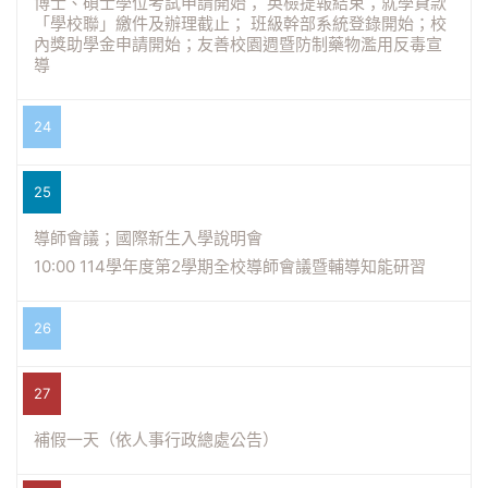
博士、碩士學位考試申請開始； 英檢提報結束；就學貸款
「學校聯」繳件及辦理截止； 班級幹部系統登錄開始；校
內獎助學金申請開始；友善校園週暨防制藥物濫用反毒宣
導
24
25
導師會議；國際新生入學說明會
10:00 114學年度第2學期全校導師會議暨輔導知能研習
26
27
補假一天（依人事行政總處公告）