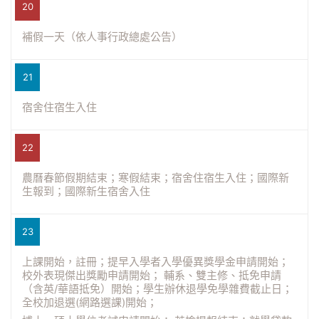
20
補假一天（依人事行政總處公告）
21
宿舍住宿生入住
22
農曆春節假期結束；寒假結束；宿舍住宿生入住；國際新
生報到；國際新生宿舍入住
23
上課開始，註冊；提早入學者入學優異獎學金申請開始；
校外表現傑出獎勵申請開始； 輔系、雙主修、抵免申請
（含英/華語抵免）開始；學生辦休退學免學雜費截止日；
全校加退選(網路選課)開始；