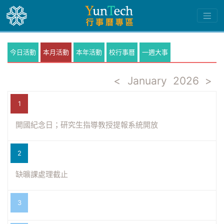
今日活動
本月活動
本年活動
校行事曆
一週大事
<
January
2026
>
1
開國紀念日；研究生指導教授提報系統開放
2
缺曠課處理截止
3