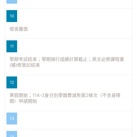
10
宿舍離宿
11
學期考試結束；學期操行成績計算截止；英文必修課程重
(補)修登記結束
12
寒假開始；114-2身分別學雜費減免第2梯次（不含身障
類）申請開始
13
14