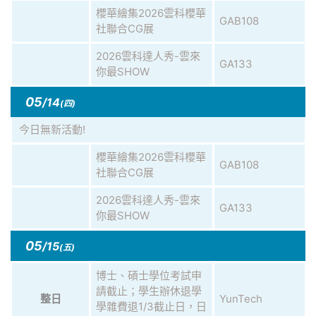
櫻華繪集2026雲科櫻華
GAB108
社聯合CG展
2026雲科達人秀-雲來
GA133
你最SHOW
05
/14
(四)
今日無新活動!
櫻華繪集2026雲科櫻華
GAB108
社聯合CG展
2026雲科達人秀-雲來
GA133
你最SHOW
05
/15
(五)
博士、碩士學位考試申
請截止；學生辦休退學
YunTech
整日
學雜費退1/3截止日，日