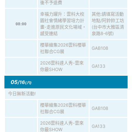
後不予退費
幸福力躍升：雲科大校
其他:請填寫活動
園社會情緒學習培力計
地點/阿鈴鈴工坊
08:00
畫-走進原民文化場域・
(台中市大雅區清
感受連結
泉路8-6號)
櫻華繪集2026雲科櫻華
GAB108
社聯合CG展
2026雲科達人秀-雲來
GA133
你最SHOW
05
/16
(六)
今日無新活動!
櫻華繪集2026雲科櫻華
GAB108
社聯合CG展
2026雲科達人秀-雲來
GA133
你最SHOW