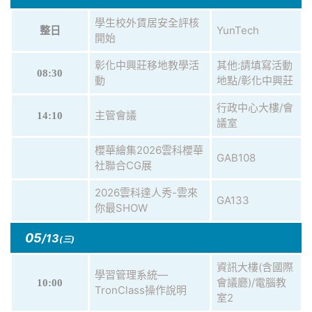
學生校外賃居安全評核
YunTech
整日
開始
彰化中興莊移地教學活
其他:請填寫活動
08:30
動
地點/彰化中興莊
行政中心大樓/會
主管會議
14:10
議室
櫻華繪集2026雲科櫻華
GAB108
社聯合CG展
2026雲科達人秀-雲來
GA133
你最SHOW
05
/13
(三)
資訊大樓(含國際
學習管理系統—
會議廳)/電腦教
10:00
TronClass操作說明
室2