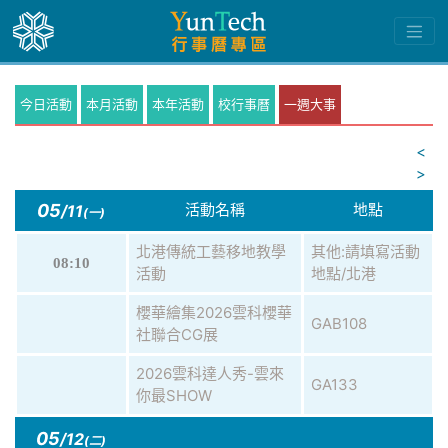
今日活動
本月活動
本年活動
校行事曆
一週大事
<
>
05
活動名稱
地點
/11
(一)
北港傳統工藝移地教學
其他:請填寫活動
08:10
活動
地點/北港
櫻華繪集2026雲科櫻華
GAB108
社聯合CG展
2026雲科達人秀-雲來
GA133
你最SHOW
05
/12
(二)