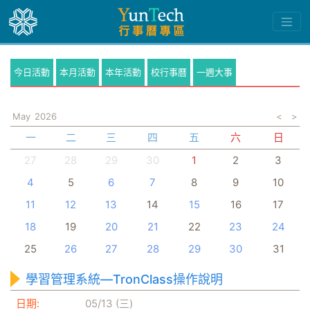
今日活動
本月活動
本年活動
校行事曆
一週大事
May
2026
<
>
一
二
三
四
五
六
日
27
28
29
30
1
2
3
4
5
6
7
8
9
10
11
12
13
14
15
16
17
18
19
20
21
22
23
24
25
26
27
28
29
30
31
學習管理系統—TronClass操作說明
日期:
05/13 (三)