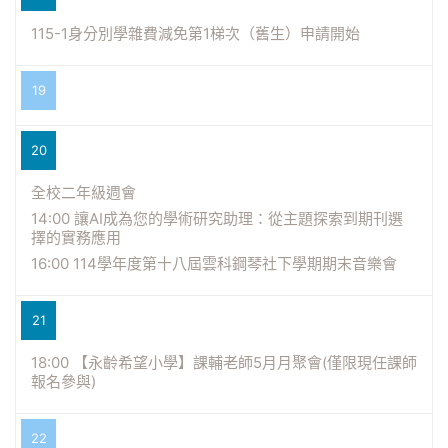
115-1身分別學雜費減免第1梯次（舊生）申請開始
19
20
全校二年級週會
14:00 讓AI成為您的學術研究助理：從主題探索到期刊選
擇的實務應用
16:00 114學年度第十八屆雲科鋼琴社下學期期末音樂會
21
18:00 【永齡希望小學】課輔老師5月月聚會(僅限現任課師
報名參與)
22