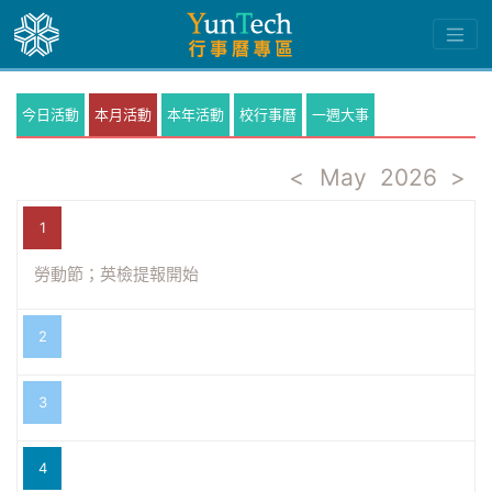
今日活動
本月活動
本年活動
校行事曆
一週大事
<
May
2026
>
1
勞動節；英檢提報開始
2
3
4