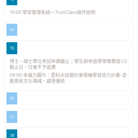
10:00 學習管理系統—TronClass操作說明
14
15
博士、碩士學位考試申請截止；學生辦休退學學雜費退1/3
截止日，日後不予退費
08:00 幸福力躍升：雲科大校園社會情緒學習培力計畫-走
進原民文化場域・感受連結
16
17
18