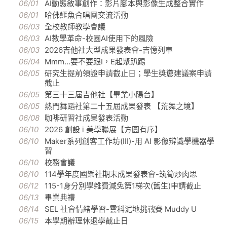
06/01
AI動態敘事創作：影片腳本與影像生成整合實作
06/01
哈佛鱷魚合唱團交流活動
06/03
全校教師教學會議
06/03
AI教學革命-校園AI使用下的風險
06/03
2026吉他社大型成果發表會-吉憶列車
06/04
Mmm…要不要跟I，E起聚趴踢
06/05
研究生提前領證申請截止日；學生獎懲建議案申請
截止
06/05
第三十三屆吉他社【畢業小陽台】
06/05
熱門舞蹈社第二十五屆成果發表 【荒舞之境】
06/08
咖啡研習社成果發表活動
06/10
2026 創設 i 美學聯展【方圓有序】
06/10
Maker系列創客工作坊(III)-用 AI 影像辨識學機器學
習
06/10
校務會議
06/10
114學年度國樂社期末成果發表會-筑筍炒肉思
06/12
115-1身分別學雜費減免第1梯次(舊生)申請截止
06/13
畢業典禮
06/14
SEL 社會情緒學習-雲科泥地挑戰賽 Muddy U
06/15
本學期辦理休退學截止日