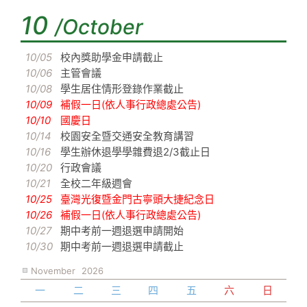
10
/October
10/05
校內獎助學金申請截止
10/06
主管會議
10/08
學生居住情形登錄作業截止
10/09
補假一日(依人事行政總處公告)
10/10
國慶日
10/14
校園安全暨交通安全教育講習
10/16
學生辦休退學學雜費退2/3截止日
10/20
行政會議
10/21
全校二年級週會
10/25
臺灣光復暨金門古寧頭大捷紀念日
10/26
補假一日(依人事行政總處公告)
10/27
期中考前一週退選申請開始
10/30
期中考前一週退選申請截止
November
2026
一
二
三
四
五
六
日