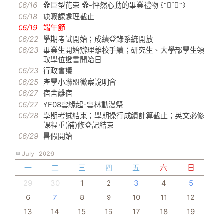
06/16
✿巨型花束 ✿-怦然心動的畢業禮物 ꒰˶ฅ́˘ฅ̀˶꒱
06/18
缺曠課處理截止
06/19
端午節
06/22
學期考試開始；成績登錄系統開放
06/23
畢業生開始辦理離校手續；研究生、大學部學生領
取學位證書開始日
06/23
行政會議
06/25
產學小聯盟徵案說明會
06/27
宿舍離宿
06/27
YF08雲緣起-雲林動漫祭
06/28
學期考試結束；學期操行成績計算截止；英文必修
課程重(補)修登記結束
06/29
暑假開始
July
2026
一
二
三
四
五
六
日
29
30
1
2
3
4
5
6
7
8
9
10
11
12
13
14
15
16
17
18
19