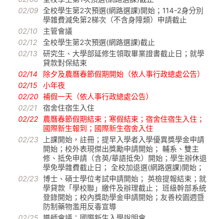
02/09
全校學生第2次預選(網路選課)開始；114-2身分別
學雜費減免第2梯次（不含身障類）申請截止
02/10
主管會議
02/12
全校學生第2次預選(網路選課)截止
02/13
研究生、大學部延修生領取畢業證書截止日；就學
貸款對保結束
02/14
除夕及農曆春節假期開始（依人事行政總處公告）
02/15
小年夜
02/20
補假一天（依人事行政總處公告）
02/21
宿舍住宿生入住
02/22
農曆春節假期結束；寒假結束；宿舍住宿生入住；
國際新生報到；國際新生宿舍入住
02/23
上課開始，註冊；提早入學者入學優異獎學金申請
開始；校外表現傑出獎勵申請開始； 輔系、雙主
修、抵免申請（含英/華語抵免）開始；學生辦休退
學免學雜費截止日； 全校加退選(網路選課)開始；
02/23
博士、碩士學位考試申請開始； 英檢提報結束；就
學貸款「學校聯」繳件及辦理截止； 班級幹部系統
登錄開始；校內獎助學金申請開始；友善校園週暨
防制藥物濫用反毒宣導
02/25
導師會議；國際新生入學說明會