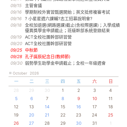
09/15
主管會議
09/16
學期制校外實習甄選開始；英文抵修複審考試
09/16
? 小星星週六課輔?志工招募說明會?
09/18
全校加退選(網路選課)截止(含校際選課)；入學成績
優異獎學金申請截止；班級幹部系統登錄結束
09/19
ACT全校社團幹部研習營
09/20
ACT全校社團幹部研習營
09/25
中秋節
09/28
孔子誕辰紀念日(教師節)
09/30
弱勢學生助學金申請截止；全校一年級週會
October
2026
一
二
三
四
五
六
日
28
29
30
1
2
3
4
5
6
7
8
9
10
11
12
13
14
15
16
17
18
19
20
21
22
23
24
25
26
27
28
29
30
31
1