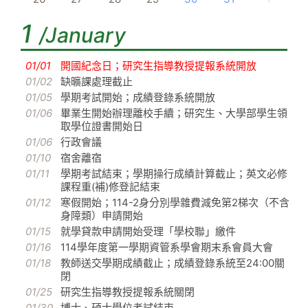
1
/January
01/01
開國紀念日；研究生指導教授提報系統開放
01/02
缺曠課處理截止
01/05
學期考試開始；成績登錄系統開放
01/06
畢業生開始辦理離校手續；研究生、大學部學生領
取學位證書開始日
01/06
行政會議
01/10
宿舍離宿
01/11
學期考試結束；學期操行成績計算截止；英文必修
課程重(補)修登記結束
01/12
寒假開始；114-2身分別學雜費減免第2梯次（不含
身障類）申請開始
01/15
就學貸款申請開始受理「學校聯」繳件
01/16
114學年度第一學期資管系學會期末系會員大會
01/18
教師送交學期成績截止；成績登錄系統至24:00關
閉
01/25
研究生指導教授提報系統關閉
01/30
博士、碩士學位考試結束