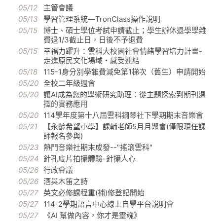
05/12
主管會議
05/13
學習管理系統—TronClass操作說明
05/15
博士、碩士學位考試申請截止；學生辦休退學學雜
費退1/3截止日，日後不予退費
05/15
幸福力躍升：雲科大校園社會情緒學習培力計畫-
走進原民文化場域・感受連結
05/18
115-1身分別學雜費減免第1梯次（舊生）申請開始
05/20
全校二年級週會
05/20
讓AI成為您的學術研究助理：從主題探索到期刊選
擇的實務應用
05/20
114學年度第十八屆雲科鋼琴社下學期期末音樂會
05/21
【永齡希望小學】課輔老師5月月聚會(僅限現任課
師報名參與)
05/23
熱門音樂社期末成發--"搖滾雲科"
05/24
針孔底片拍攝體驗-針攝人心
05/26
行政會議
05/26
酒與木笛之詩
05/27
英文必修課程重(補)修登記開始
05/27
114-2學期語言中心線上自學平台說明會
05/27
《AI 幫做內容，你才是靈魂》