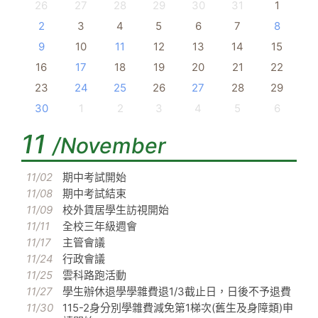
26
27
28
29
30
31
1
2
3
4
5
6
7
8
9
10
11
12
13
14
15
16
17
18
19
20
21
22
23
24
25
26
27
28
29
30
1
2
3
4
5
6
11
/November
11/02
期中考試開始
11/08
期中考試結束
11/09
校外賃居學生訪視開始
11/11
全校三年級週會
11/17
主管會議
11/24
行政會議
11/25
雲科路跑活動
11/27
學生辦休退學學雜費退1/3截止日，日後不予退費
11/30
115-2身分別學雜費減免第1梯次(舊生及身障類)申