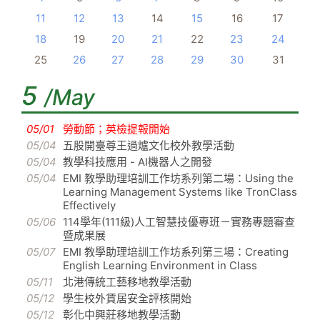
11
12
13
14
15
16
17
18
19
20
21
22
23
24
25
26
27
28
29
30
31
5
/May
05/01
勞動節；英檢提報開始
05/04
五股開臺尊王過爐文化校外教學活動
05/04
教學科技應用 - AI機器人之開發
05/04
EMI 教學助理培訓工作坊系列第二場：Using the
Learning Management Systems like TronClass
Effectively
05/06
114學年(111級)人工智慧技優專班－實務專題審查
暨成果展
05/07
EMI 教學助理培訓工作坊系列第三場：Creating
English Learning Environment in Class
05/11
北港傳統工藝移地教學活動
05/12
學生校外賃居安全評核開始
05/12
彰化中興莊移地教學活動