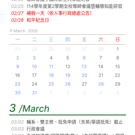
02/25
114學年度第2學期全校導師會議暨輔導知能研習
02/27
補假一天（依人事行政總處公告）
02/28
和平紀念日
March
2026
一
二
三
四
五
六
日
23
24
25
26
27
28
1
2
3
4
5
6
7
8
9
10
11
12
13
14
15
16
17
18
19
20
21
22
23
24
25
26
27
28
29
30
31
1
2
3
4
5
3
/March
03/02
輔系、雙主修、抵免申請（含英/華語抵免）截止
03/03
行政會議