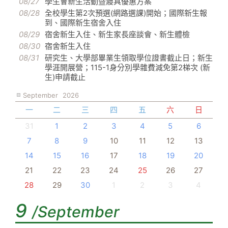
08/27
學生會新生活動暨寢具優惠方案
08/28
全校學生第2次預選(網路選課)開始；國際新生報
到、國際新生宿舍入住
08/29
宿舍新生入住、新生家長座談會、新生體檢
08/30
宿舍新生入住
08/31
研究生、大學部畢業生領取學位證書截止日；新生
學涯開展營；115-1身分別學雜費減免第2梯次 (新
生)申請截止
September
2026
一
二
三
四
五
六
日
31
1
2
3
4
5
6
7
8
9
10
11
12
13
14
15
16
17
18
19
20
21
22
23
24
25
26
27
28
29
30
1
2
3
4
9
/September