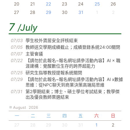
20
21
22
23
24
25
26
27
28
29
30
31
1
2
7
/July
07/03
學生校外賃居安全評核結束
07/05
教師送交學期成績截止；成績登錄系統24:00關閉
07/07
主管會議
07/22
【請勿於此報名~報名網址請參活動內容】AI × 職
涯建構：覺醒數位生存的跨界超能力
07/25
研究生指導教授提報系統關閉
07/29
【請勿於此報名~報名網址請參活動內容】AI x數據
思維：從NPC聊天到商業決策高端局思維
07/31
第2學期結束；博士、碩士學位考試結束；教學傑
出及優良教師票選結束
August
2026
一
二
三
四
五
六
日
27
28
29
30
31
1
2