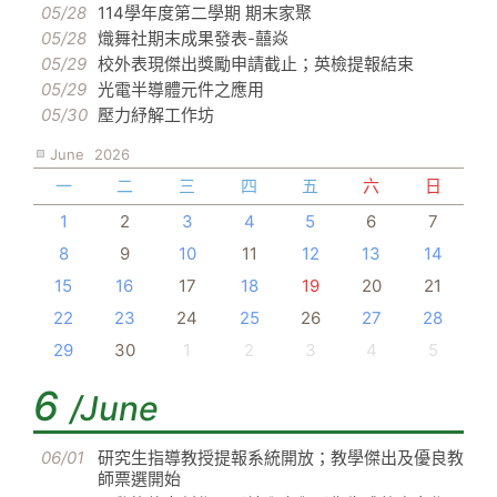
05/28
114學年度第二學期 期末家聚
05/28
熾舞社期末成果發表-囍焱
05/29
校外表現傑出獎勵申請截止；英檢提報結束
05/29
光電半導體元件之應用
05/30
壓力紓解工作坊
June
2026
一
二
三
四
五
六
日
1
2
3
4
5
6
7
8
9
10
11
12
13
14
15
16
17
18
19
20
21
22
23
24
25
26
27
28
29
30
1
2
3
4
5
6
/June
06/01
研究生指導教授提報系統開放；教學傑出及優良教
師票選開始