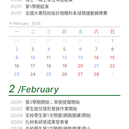
01/31
第1學期結束
01/31
全國大專院校設計相關科系球類運動錦標賽
February
2026
一
二
三
四
五
六
日
26
27
28
29
30
31
1
2
3
4
5
6
7
8
9
10
11
12
13
14
15
16
17
18
19
20
21
22
23
24
25
26
27
28
1
2
/February
02/01
第2學期開始；英檢提報開始
02/02
學生居住情形登錄作業開始
02/04
全校學生第1次預選(網路選課)開始
02/04
化材系研發成果發表會
02/06
全校學生第1次預選(網路選課)截止