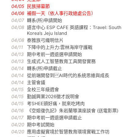
04/05
民族掃墓節
04/06
補假一天（依人事行政總處公告）
04/07
轉系(所)申請開始
04/08
語言中心 ESP CAFE 英語課程：Travel: South
Korea’s Jeju Island
04/08
泰雅族弓織明信片
04/11
下降中的上升力:雲林海岸守護戰
04/13
期中考前一週退選申請開始
04/13
生成式人工智慧教育工具開發實務
04/14
轉系(所)申請截止
04/14
從前端開發到 AI時代的系統思維與成長
04/14
主管會議
04/15
全校三年級週會
04/15
勤誠興業2026徵才說明會
04/15
考SHEE頭好痛，就來吃烤肉
04/16
《空姐復仇記》朱岩蘭導演座談會 (送電影票)
04/17
期中考前一週退選申請截止
04/20
期中考試開始
04/20
應用虛擬實境於智慧教育環境實戰工作坊