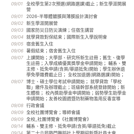
09/01
全校學生第2次預選(網路選課)截止；新生學涯開展
營
09/01
2026-半導體鍍膜與薄膜設計演討會
09/02
新生學涯開展營
09/03
國家防災日防災演練；住宿生講習
09/04
就學貸款對保結束；國際新生入學說明會
09/05
宿舍舊生入住
09/06
暑假結束；宿舍舊生入住
09/07
上課開始；大學部、研究所新生註冊；舊生、復學
生註冊；入學成績優異獎學金申請開始； 輔系、雙
主修、抵免申請(含英/華語抵免)開始；學生辦休退
學免學雜費截止日； 全校加退選(網路選課)開始；
09/07
博士、碩士學位考試申請開始； 就學貸款「學校
聯」繳件及辦理截止；班級幹部系統登錄開始；新
生體檢； 校內獎助學金申請開始；弱勢學生助學金
申請開始；友善校園週暨防制藥物濫用反毒宣導
09/08
行政會議
09/09
全校社團博覽會；導師會議
09/09
全校_社團博覽會《社團博覽會》
09/14
輔系、雙主修、抵免申請(含英/華語抵免)截止
09/14
第二十六屆熱門舞蹈社上學期迎新暨社員大會