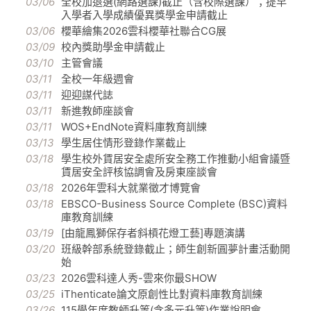
03/06
全校加退選(網路選課)截止（含校際選課）；提早
入學者入學成績優異獎學金申請截止
03/06
櫻華繪集2026雲科櫻華社聯合CG展
03/09
校內獎助學金申請截止
03/10
主管會議
03/11
全校一年級週會
03/11
迎迎謀代誌
03/11
新進教師座談會
03/11
WOS+EndNote資料庫教育訓練
03/13
學生居住情形登錄作業截止
03/18
學生校外賃居安全處所安全務工作推動小組會議暨
賃居安全評核協調會及房東座談會
03/18
2026年雲科大就業徵才博覽會
03/18
EBSCO-Business Source Complete (BSC)資料
庫教育訓練
03/19
[由龍鳳獅保存者斜槓花燈工藝]專題演講
03/20
班級幹部系統登錄截止；師生創新圓夢計畫活動開
始
03/23
2026雲科達人秀-雲來你最SHOW
03/25
iThenticate論文原創性比對資料庫教育訓練
03/26
115學年度教師升等(含多元升等)作業說明會