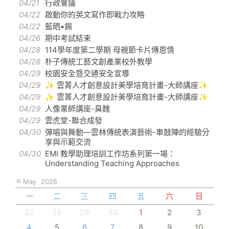
04/21
行政會議
04/22
啟動你的英文寫作即戰力攻略
04/22
藍晒•錫
04/26
期中考試結束
04/28
114學年度第二學期 母親節卡片傳恩情
04/28
朴子傳統工藝文創產業校外教學
04/29
校園安全暨交通安全宣導
04/29
✨ 雲菁人才創意設計美學培育計畫-大師講座✨
04/29
✨ 雲菁人才創意設計美學培育計畫-大師講座✨
04/29
人像業師講座-臭魏
04/29
雲虎堂-聯合成發
04/30
彈唱與舞動—雲林傳統表演藝術-車鼓陣的經驗分
享與示範交流
04/30
EMI 教學助理培訓工作坊系列第一場：
Understanding Teaching Approaches
May
2026
一
二
三
四
五
六
日
27
28
29
30
1
2
3
4
5
6
7
8
9
10