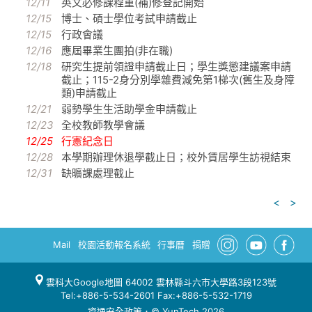
12/11
英文必修課程重(補)修登記開始
12/15
博士、碩士學位考試申請截止
12/15
行政會議
12/16
應屆畢業生團拍(非在職)
12/18
研究生提前領證申請截止日；學生獎懲建議案申請
截止；115-2身分別學雜費減免第1梯次(舊生及身障
類)申請截止
12/21
弱勢學生生活助學金申請截止
12/23
全校教師教學會議
12/25
行憲紀念日
12/28
本學期辦理休退學截止日；校外賃居學生訪視結束
12/31
缺曠課處理截止
<
>
Mail
校園活動報名系統
行事曆
捐贈
雲科大Google地圖
64002 雲林縣斗六市大學路3段123號
Tel:+886-5-534-2601 Fax:+886-5-532-1719
資通安全政策
．© YunTech 2026