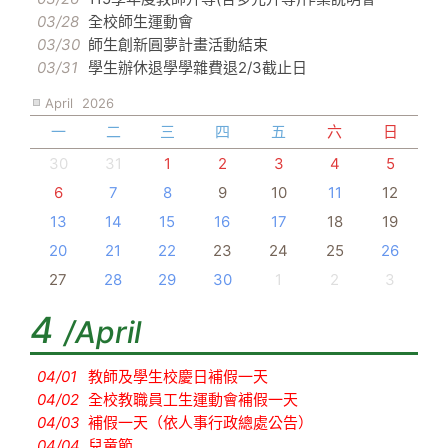
03/28
全校師生運動會
03/30
師生創新圓夢計畫活動結束
03/31
學生辦休退學學雜費退2/3截止日
April
2026
一
二
三
四
五
六
日
30
31
1
2
3
4
5
6
7
8
9
10
11
12
13
14
15
16
17
18
19
20
21
22
23
24
25
26
27
28
29
30
1
2
3
4
/April
04/01
教師及學生校慶日補假一天
04/02
全校教職員工生運動會補假一天
04/03
補假一天（依人事行政總處公告）
04/04
兒童節