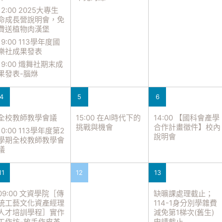
12:00 2025大專生
命成長營說明會，免
費送植物肉漢堡
19:00 113學年度國
樂社成果發表
19:00 熾舞社期末成
果發表-腦烌
4
5
6
全校教師教學會議
15:00 在AI時代下的
14:00 【國科會產學
挑戰與機會
合作計畫徵件】校內
10:00 113學年度第2
說明會
學期全校教師教學會
議
11
12
13
09:00 文資學院［傳
缺曠課處理截止；
統工藝文化資產經理
114-1身分別學雜費
人才培訓學程］實作
減免第1梯次(舊生)
工作坊-放手作皮革
申請截止