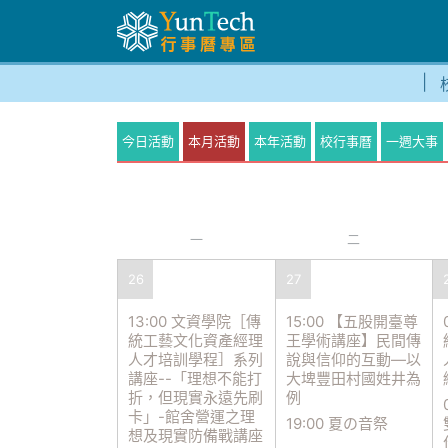
今日活動
本月活動
本年活動
校行事曆
一週大事
一
二
26
27
13:00 文資學院［傳
15:00 【五股開臺尊
統工藝文化資產經理
王學術講座】民間傳
人才培訓學程］系列
說與信仰的互動—以
講座--「理想不能打
大埤豐田村國姓井為
折，但現實永遠先刷
例
卡」-館舍營運之理
19:00 夏の音祭
想及現實防備戰講座