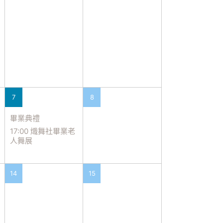
7
8
畢業典禮
17:00 熾舞社畢業老
人舞展
14
15