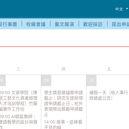
中文
校行事曆
校級會議
藝文展演
歡迎採訪
提出申
三
四
五
28
29
30
09:00 文資學院［傳
學生獎懲建議案申請
補假一天（依人事行
統工藝文化資產經理
截止；研究生提前領
政總處公告）
人才培訓學程］竹藤
證申請截止日；校外
編實作工作坊
表現傑出獎勵申請截
止
09:00 AI賦能教師：
雙語教學的設計與實
14:00 故事，這條看
作
不見的線