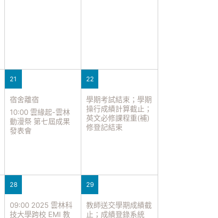
21
22
宿舍離宿
學期考試結束；學期
操行成績計算截止；
10:00 雲緣起-雲林
英文必修課程重(補)
動漫祭 第七屆成果
修登記結束
發表會
28
29
09:00 2025 雲林科
教師送交學期成績截
技大學跨校 EMI 教
止；成績登錄系統