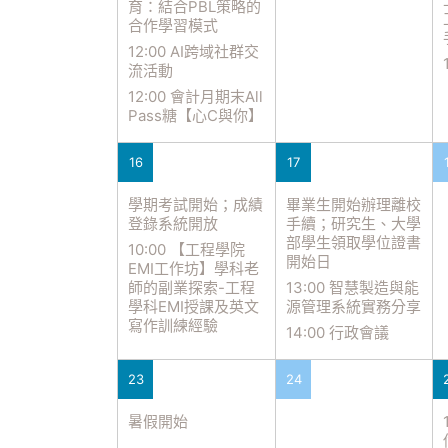
育：結合PBL策略的
合作學習模式
12:00 AI跨域社群交
流活動
12:00 會計月期末All
Pass糖【心C與你】
16
17
學期考試開始；成績
畢業生開始辦理離校
登錄系統開放
手續；研究生、大學
部學生領取學位證書
10:00 【工程學院
開始日
EMI工作坊】學科老
師的副業探索-工程
13:00 智慧製造與能
學科EMI授課及英文
源管理系統實務分享
寫作訓練經驗
14:00 行政會議
23
24
暑假開始