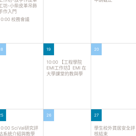
工坊-小柴皮革吊飾
手作入門
10:00 校務會議
18
19
20
10:00 【工程學院
EMI工作坊】EMI 在
大學課堂的教與學
25
26
27
10:00 SciVal研究評
學生校外賃居安全評
估系統介紹與教學
核結束