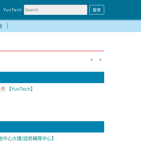
YunTech
請
<
>
退費
【YunTech】
動中心大樓/諮商輔導中心】