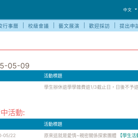
中文
校行事曆
校級會議
藝文展演
歡迎採訪
提出申
5-05-09
活動標題
學生辦休退學學雜費退1/3截止日，日後不予
中活動:
活動標題
0
05/22
原來這就是愛情~親密關係探索團體
【學生活
-