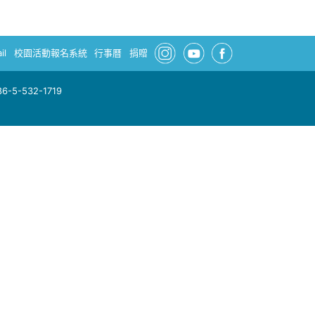
il
校園活動報名系統
行事曆
捐贈
-5-532-1719