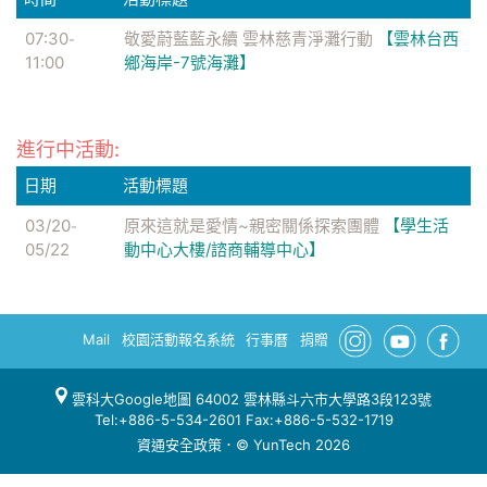
07:30
敬愛蔚藍藍永續 雲林慈青淨灘行動
【雲林台西
-
11:00
鄉海岸-7號海灘】
進行中活動:
日期
活動標題
03/20
原來這就是愛情~親密關係探索團體
【學生活
-
05/22
動中心大樓/諮商輔導中心】
Mail
校園活動報名系統
行事曆
捐贈
雲科大Google地圖
64002 雲林縣斗六市大學路3段123號
Tel:+886-5-534-2601 Fax:+886-5-532-1719
資通安全政策
．© YunTech 2026