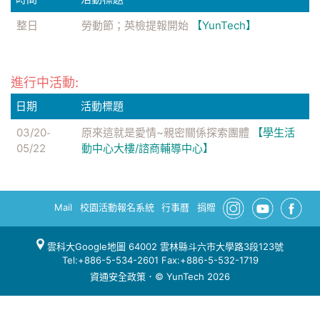
整日
勞動節；英檢提報開始
【YunTech】
進行中活動:
日期
活動標題
03/20
原來這就是愛情~親密關係探索團體
【學生活
-
05/22
動中心大樓/諮商輔導中心】
Mail
校園活動報名系統
行事曆
捐贈
雲科大Google地圖
64002 雲林縣斗六市大學路3段123號
Tel:+886-5-534-2601 Fax:+886-5-532-1719
資通安全政策
．© YunTech 2026