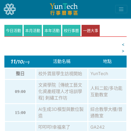
今日活動
本月活動
本年活動
校行事曆
一週大事
<
>
11
活動名稱
地點
/10
(一)
校外賃居學生訪視開始
YunTech
整日
文資學院［傳統工藝文
人科二館/多功能
化資產經理人才培訓學
09:00
互動教室
程] 刺繡工作坊
AI生成3D模型與數位製
綜合教學大樓/普
15:00
造
通教室
叩叩叩!幸福來了
GA242