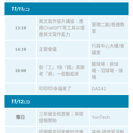
11
/11
(二)
英文寫作晉升講座：應
管理二館/普通教
用ChatGPT等工具以增
13:10
室
進英文寫作能力
行政中心大樓/會
主管會議
14:10
議室
籃球場、排球
割『工』!快『國』來跟
場、羽球場、操
18:00
老『資』一起動起來
場
叩叩叩!幸福來了
GA242
11
/12
(三)
三年級全校週會；英檢
YunTech
整日
提報開始
從國際走回家鄉的音樂
其他:請填寫活動