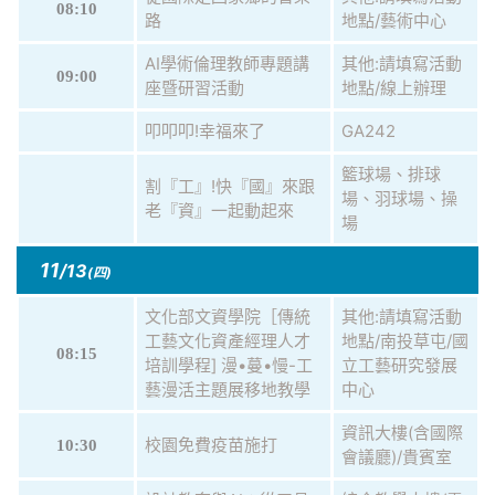
08:10
路
地點/藝術中心
AI學術倫理教師專題講
其他:請填寫活動
09:00
座暨研習活動
地點/線上辦理
叩叩叩!幸福來了
GA242
籃球場、排球
割『工』!快『國』來跟
場、羽球場、操
老『資』一起動起來
場
11
/13
(四)
文化部文資學院［傳統
其他:請填寫活動
工藝文化資產經理人才
地點/南投草屯/國
08:15
培訓學程] 漫•蔓•慢-工
立工藝研究發展
藝漫活主題展移地教學
中心
資訊大樓(含國際
校園免費疫苗施打
10:30
會議廳)/貴賓室