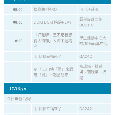
櫻為想7烤RO
可可沃莊園
08:00
雲科設計二館
DOKI DOKI 暗房PLAY
08:00
DC211C
「好難喔，是不是我想
學生活動中心大
得太複雜」人際主題講
10:00
樓/諮商輔導中心
座
叩叩叩!幸福來了
GA242
籃球場、排球
割『工』!快『國』來跟
場、羽球場、操
老『資』一起動起來
場
11
/16
(日)
今日無新活動!
叩叩叩!幸福來了
GA242