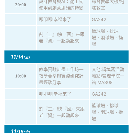
設計教育與AI：從工具
綜合教學大樓/電
20:00
使用到創意思維的轉變
腦教室
叩叩叩!幸福來了
GA242
籃球場、排球
割『工』!快『國』來跟
場、羽球場、操
老『資』一起動起來
場
11
/14
(五)
教學實踐計畫工作坊—
其他:請填寫活動
教學薈萃與實踐研究計
地點/管理學院一
10:00
畫經驗分享
館 MA308
叩叩叩!幸福來了
GA242
籃球場、排球
割『工』!快『國』來跟
場、羽球場、操
老『資』一起動起來
場
11
/15
(六)