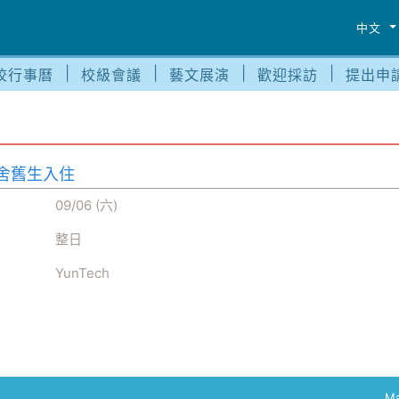
中文
校行事曆
校級會議
藝文展演
歡迎採訪
提出申
舍舊生入住
09/06 (六)
整日
YunTech
Ma