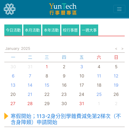
今日活動
本月活動
本年活動
校行事曆
一週大事
January
2025
<
>
一
二
三
四
五
六
日
30
31
1
2
3
4
5
6
7
8
9
10
11
12
13
14
15
16
17
18
19
20
21
22
23
24
25
26
27
28
29
30
31
1
2
寒假開始；113-2身分別學雜費減免第2梯次（不
含身障類）申請開始