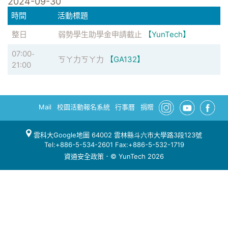
2024-09-30
時間
活動標題
整日
弱勢學生助學金申請截止
【YunTech】
07:00
-
ㄎㄚ力ㄎㄚ力
【GA132】
21:00
Mail
校園活動報名系統
行事曆
捐贈
雲科大Google地圖
64002 雲林縣斗六市大學路3段123號
Tel:+886-5-534-2601 Fax:+886-5-532-1719
資通安全政策
．© YunTech 2026