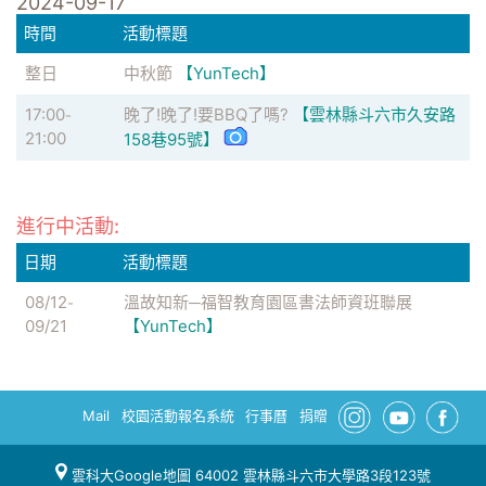
2024-09-17
時間
活動標題
整日
中秋節
【YunTech】
17:00
晚了!晚了!要BBQ了嗎?
【雲林縣斗六市久安路
-
21:00
158巷95號】
進行中活動:
日期
活動標題
08/12
溫故知新─福智教育園區書法師資班聯展
-
09/21
【YunTech】
Mail
校園活動報名系統
行事曆
捐贈
雲科大Google地圖
64002 雲林縣斗六市大學路3段123號