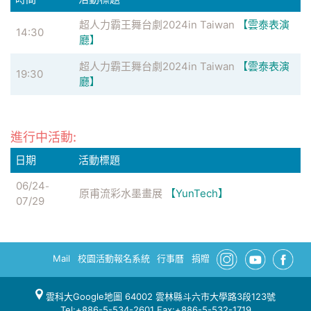
超人力霸王舞台劇2024in Taiwan
【雲泰表演
14:30
廳】
超人力霸王舞台劇2024in Taiwan
【雲泰表演
19:30
廳】
進行中活動:
日期
活動標題
06/24
-
原甫流彩水墨畫展
【YunTech】
07/29
Mail
校園活動報名系統
行事曆
捐贈
雲科大Google地圖
64002 雲林縣斗六市大學路3段123號
Tel:+886-5-534-2601 Fax:+886-5-532-1719