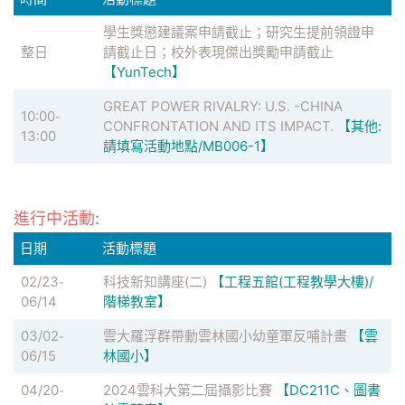
學生獎懲建議案申請截止；研究生提前領證申
整日
請截止日；校外表現傑出獎勵申請截止
【YunTech】
GREAT POWER RIVALRY: U.S. -CHINA
10:00
-
CONFRONTATION AND ITS IMPACT.
【其他:
13:00
請填寫活動地點/MB006-1】
進行中活動:
日期
活動標題
02/23
科技新知講座(二)
【工程五館(工程教學大樓)/
-
06/14
階梯教室】
03/02
雲大羅浮群帶動雲林國小幼童軍反哺計畫
【雲
-
06/15
林國小】
04/20
2024雲科大第二屆攝影比賽
【DC211C、圖書
-