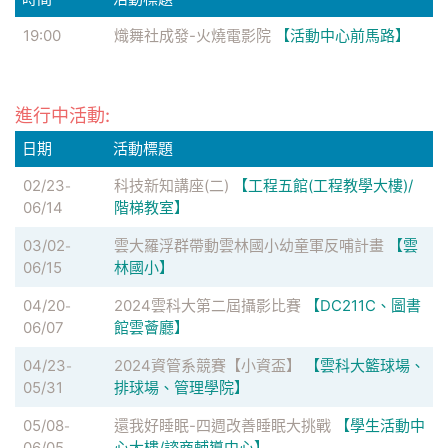
19:00
熾舞社成發-火燒電影院
【活動中心前馬路】
進行中活動:
日期
活動標題
02/23
科技新知講座(二)
【工程五館(工程教學大樓)/
-
06/14
階梯教室】
03/02
雲大羅浮群帶動雲林國小幼童軍反哺計畫
【雲
-
06/15
林國小】
04/20
2024雲科大第二屆攝影比賽
【DC211C、圖書
-
06/07
館雲薈廳】
04/23
2024資管系競賽【小資盃】
【雲科大籃球場、
-
05/31
排球場、管理學院】
05/08
還我好睡眠-四週改善睡眠大挑戰
【學生活動中
-
06/05
心大樓/諮商輔導中心】