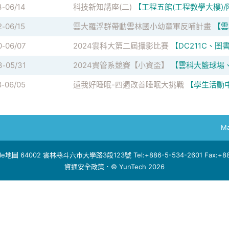
3
06/14
科技新知講座(二)
【工程五館(工程教學大樓)
-
2
06/15
雲大羅浮群帶動雲林國小幼童軍反哺計畫
【雲
-
0
06/07
2024雲科大第二屆攝影比賽
【DC211C、
-
3
05/31
2024資管系競賽【小資盃】
【雲科大籃球場
-
8
06/05
還我好睡眠-四週改善睡眠大挑戰
【學生活動
-
Ma
le地圖
64002 雲林縣斗六市大學路3段123號 Tel:+886-5-534-2601 Fax:+886
資通安全政策
．© YunTech 2026