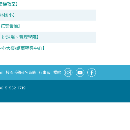
/階梯教室】
林國小】
圖書館雲薈廳】
、排球場、管理學院】
中心大樓/諮商輔導中心】
il
校園活動報名系統
行事曆
捐贈
-5-532-1719