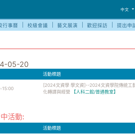
中文
校行事曆
校級會議
藝文展演
歡迎採訪
提出申
4-05-20
活動標題
[2024文資學 學文資]--2024文資學院
0
15:00
-
化轉譯與經營
【人科二館/普通教室】
中活動:
活動標題