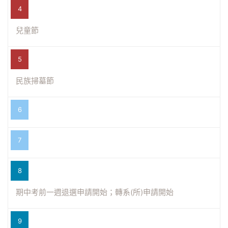
4
兒童節
5
民族掃墓節
6
7
8
期中考前一週退選申請開始；轉系(所)申請開始
9