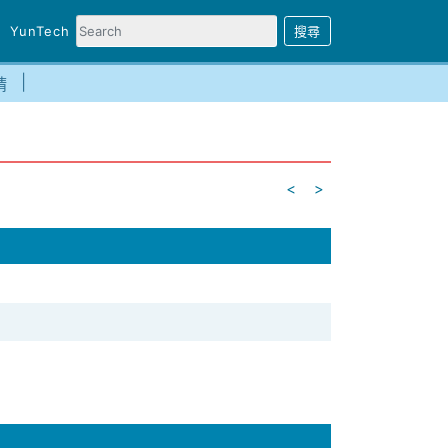
YunTech
請
<
>