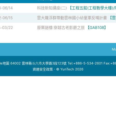
3
06/14
科技新知講座(二)
【工程五館(工程教學大樓)
-
2
06/15
雲大羅浮群帶動雲林國小幼童軍反哺計畫
【雲
-
5
03/22
廢棄謎樓:穿越古老影廳之旅
【GAB108】
-
Ma
le地圖
64002 雲林縣斗六市大學路3段123號 Tel:+886-5-534-2601 Fax:+886
資通安全政策
．© YunTech 2026