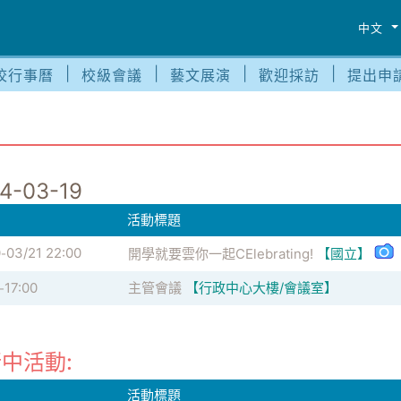
中文
校行事曆
校級會議
藝文展演
歡迎採訪
提出申
4-03-19
活動標題
0
03/21 22:00
開學就要雲你一起CElebrating!
【國立】
-
17:00
主管會議
【行政中心大樓/會議室】
-
中活動:
活動標題