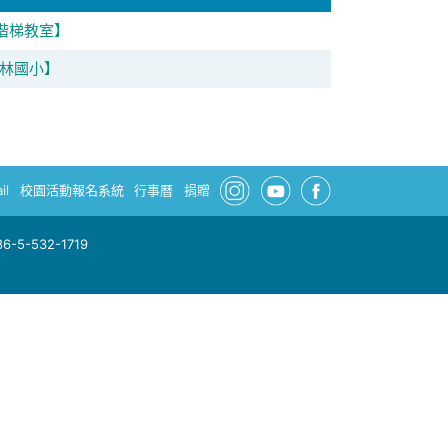
/階梯教室】
林國小】
il
校園活動報名系統
行事曆
捐贈
-5-532-1719