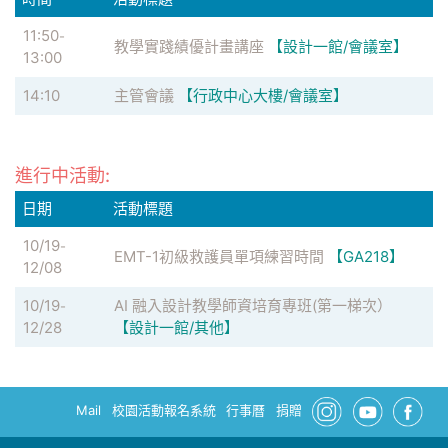
11:50
-
教學實踐績優計畫講座
【設計一館/會議室】
13:00
14:10
主管會議
【行政中心大樓/會議室】
進行中活動:
日期
活動標題
10/19
-
EMT-1初級救護員單項練習時間
【GA218】
12/08
10/19
AI 融入設計教學師資培育專班(第一梯次）
-
12/28
【設計一館/其他】
Mail
校園活動報名系統
行事曆
捐贈