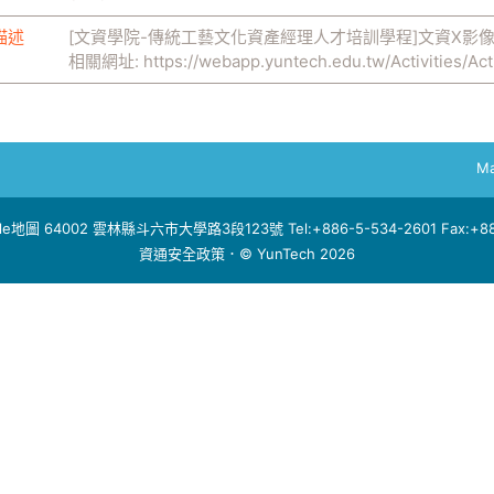
描述
[文資學院-傳統工藝文化資產經理人才培訓學程]文資X影
相關網址:
https://webapp.yuntech.edu.tw/Activities/Act
Ma
le地圖
64002 雲林縣斗六市大學路3段123號 Tel:+886-5-534-2601 Fax:+886
資通安全政策
．© YunTech 2026