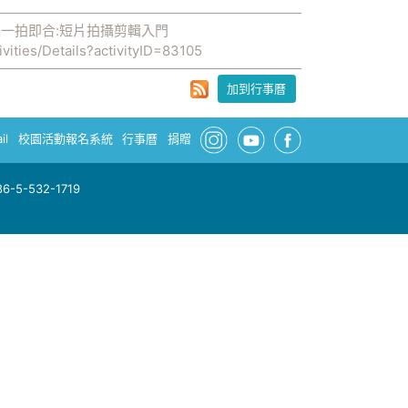
像一拍即合:短片拍攝剪輯入門
ivities/Details?activityID=83105
加到行事曆
il
校園活動報名系統
行事曆
捐贈
-5-532-1719