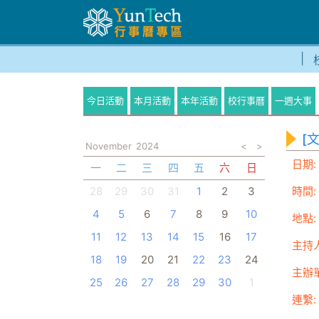
今日活動
本月活動
本年活動
校行事曆
一週大事
[
November
2024
<
>
日期:
一
二
三
四
五
六
日
28
29
30
31
1
2
3
時間:
4
5
6
7
8
9
10
地點:
11
12
13
14
15
16
17
主持人
18
19
20
21
22
23
24
主辦
25
26
27
28
29
30
1
連繫: