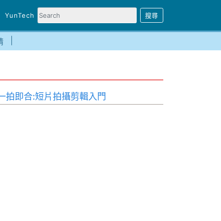
YunTech
請
一拍即合:短片拍攝剪輯入門