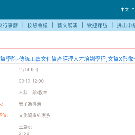
中文
校行事曆
校級會議
藝文展演
歡迎採訪
提出申
文資學院-傳統工藝文化資產經理人才培訓學程]文資X影像
11/14 (四)
09:10
-
12:00
人科二館/教室
:
顏子為導演
單位:
文化資產維護系
王瀞苡
3126