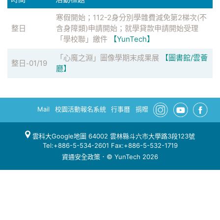
寒假開始；112-2身分別學雜費減免第2梯次(不
整日
含身障類)申請開始；就學貸款申請開始受理
「學校聯」繳件
【YunTech】
「心魔之淵」圖像學期末成果展
【圖書館/雲薈
整日
01/19
-
廳】
Mail
校園活動報名系統
行事曆
捐贈
雲科大Google地圖
64002 雲林縣斗六市大學路3段123號
Tel:+886-5-534-2601 Fax:+886-5-532-1719
資通安全政策
．© YunTech 2026