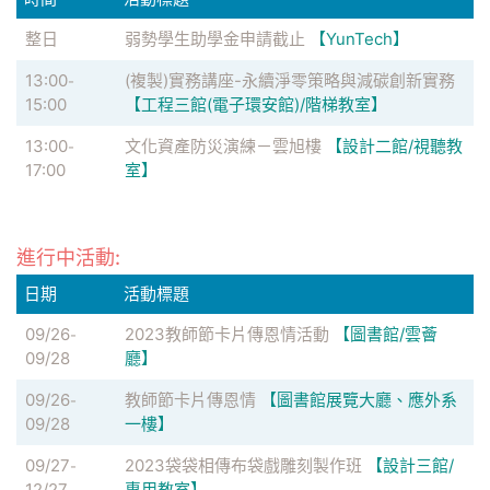
整日
弱勢學生助學金申請截止
【YunTech】
13:00
(複製)實務講座-永續淨零策略與減碳創新實務
-
15:00
【工程三館(電子環安館)/階梯教室】
13:00
文化資產防災演練－雲旭樓
【設計二館/視聽教
-
17:00
室】
進行中活動:
日期
活動標題
09/26
2023教師節卡片傳恩情活動
【圖書館/雲薈
-
09/28
廳】
09/26
教師節卡片傳恩情
【圖書館展覽大廳、應外系
-
09/28
一樓】
09/27
2023袋袋相傳布袋戲雕刻製作班
【設計三館/
-
12/27
專用教室】