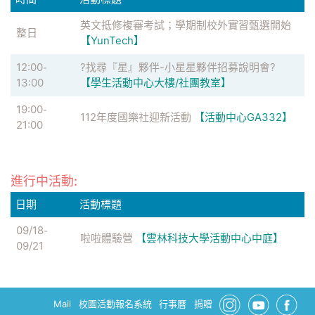
英文抵修複審考試；學期制校外實習甄選開始
整日
【YunTech】
12:00
?找尋『星』夥伴-小星星夥伴招募說明會?
-
13:00
【學生活動中心大樓/社團教室】
19:00
-
112年度國樂社迎新活動
【活動中心GA332】
21:00
進行中活動:
日期
活動標題
09/18
-
啦啦體驗營
【雲林科技大學活動中心中庭】
09/21
Mail
校園活動報名系統
行事曆
捐贈