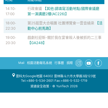
14:10
行政會議
【其他:請填寫活動地點/國際會議廳
-
17:00
第一演講廳2樓(AC226)】
18:00
第25屆雲大合唱團 社團博覽會一雲音繞梁
【活
-
22:30
動中心前馬路】
19:00
戲劇社迎新-關於我在宴會殺人後被抓的二三事
-
20:30
【GA248】
Mail
校園活動報名系統
行事曆
捐贈
雲科大Google地圖
64002 雲林縣斗六市大學路3段123號
Tel:+886-5-534-2601 Fax:+886-5-532-1719
資通安全政策
．© YunTech 2026