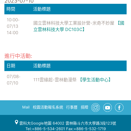
2023-07-10
時間
活動標題
10:00
-
國立雲林科技大學工業設計營-米奇不妙屋
【國
07/13
立雲林科技大學 DC103C】
14:00
進行中活動:
日期
活動標題
07/08
-
111雲緣起-雲林動漫祭
【學生活動中心】
07/10
Mail
校園活動報名系統
行事曆
捐贈
雲科大Google地圖
64002 雲林縣斗六市大學路3段123號
Tel:+886-5-534-2601 Fax:+886-5-532-1719