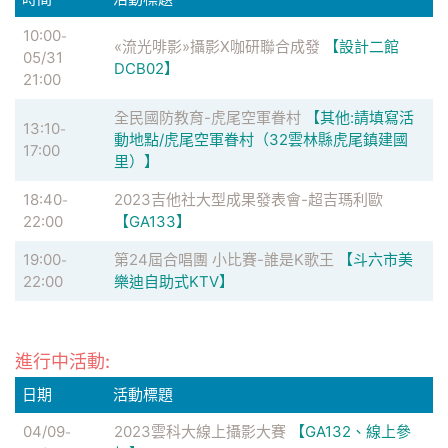
10:00
-
«流光啡影»攝影X咖研聯合成發
【設計二館
05/31
DCB02】
21:00
全民國防教育-虎尾空軍眷村
【其他:請填寫活
13:10
-
動地點/虎尾空軍眷村（32雲林縣虎尾鎮建國
17:00
里）】
18:40
2023吉他社大型成果發表會-超吉瑪利歐
-
22:00
【GA133】
19:00
第24屆合唱團 小比賽-誰是K歌王
【斗六市美
-
22:00
樂迪自助式KTV】
進行中活動:
日期
活動標題
04/09
2023雲科大線上攝影大賽
【GA132、線上參
-