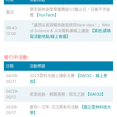
學生辦休退學學雜費退1/3截止日，日後不予退
整日
費
【YunTech】
「讓頂尖資源幫你啟發研究New Idea！」Web
09:40
-
of Science & JCR資料庫線上講座
【其他:請填
12:00
寫活動地點/線上會議】
進行中活動:
日期
活動標題
04/09
2023雲科大線上攝影大賽
【GA132、線上參
-
05/31
加】
04/29
-
密室逃脫 - 解鎖真相：屈氏之謎
【GA132】
05/12
05/08
愛你一汪年-汪汪周系列活動
【國立雲林科技大
-
05/17
學】