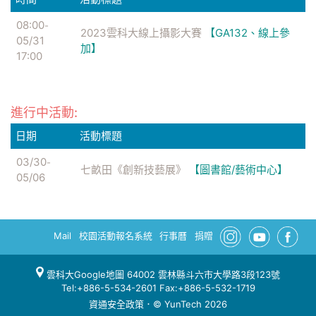
08:00
-
2023雲科大線上攝影大賽
【GA132、線上參
05/31
加】
17:00
進行中活動:
日期
活動標題
03/30
-
七畝田《創新技藝展》
【圖書館/藝術中心】
05/06
Mail
校園活動報名系統
行事曆
捐贈
雲科大Google地圖
64002 雲林縣斗六市大學路3段123號
Tel:+886-5-534-2601 Fax:+886-5-532-1719
資通安全政策
．© YunTech 2026