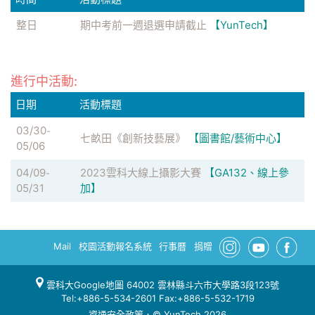
整日
期中考前一週退選申請截止
【YunTech】
進行中活動:
日期
活動標題
03/30
-
七畝田《創新技藝展》
【圖書館/藝術中心】
05/06
04/09
2023雲科大線上攝影大賽
【GA132、線上參
-
05/31
加】
Mail
校園活動報名系統
行事曆
捐贈
雲科大Google地圖
64002 雲林縣斗六市大學路3段123號
Tel:+886-5-534-2601 Fax:+886-5-532-1719
資通安全政策
．© YunTech 2026