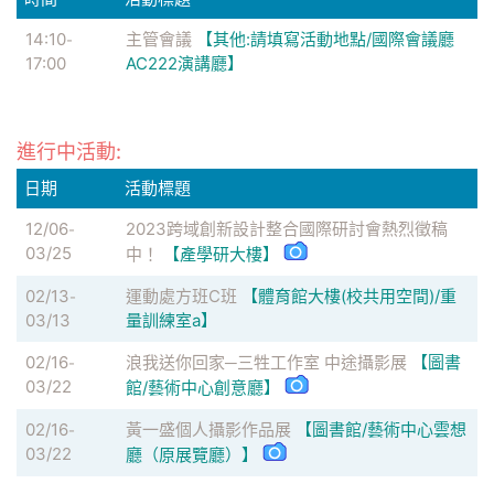
14:10
主管會議
【其他:請填寫活動地點/國際會議廳
-
17:00
AC222演講廳】
進行中活動:
日期
活動標題
12/06
2023跨域創新設計整合國際研討會熱烈徵稿
-
03/25
中！
【產學研大樓】
02/13
運動處方班C班
【體育館大樓(校共用空間)/重
-
03/13
量訓練室a】
02/16
浪我送你回家─三牲工作室 中途攝影展
【圖書
-
03/22
館/藝術中心創意廳】
02/16
黃一盛個人攝影作品展
【圖書館/藝術中心雲想
-
03/22
廳（原展覽廳）】