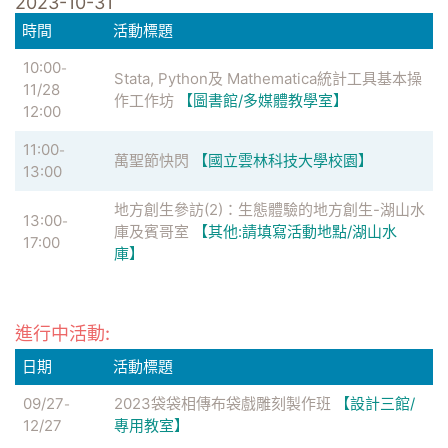
2023-10-31
時間
活動標題
10:00
-
Stata, Python及 Mathematica統計工具基本操
11/28
作工作坊
【圖書館/多媒體教學室】
12:00
11:00
-
萬聖節快閃
【國立雲林科技大學校園】
13:00
地方創生參訪(2)：生態體驗的地方創生-湖山水
13:00
-
庫及賓哥室
【其他:請填寫活動地點/湖山水
17:00
庫】
進行中活動:
日期
活動標題
09/27
2023袋袋相傳布袋戲雕刻製作班
【設計三館/
-
12/27
專用教室】