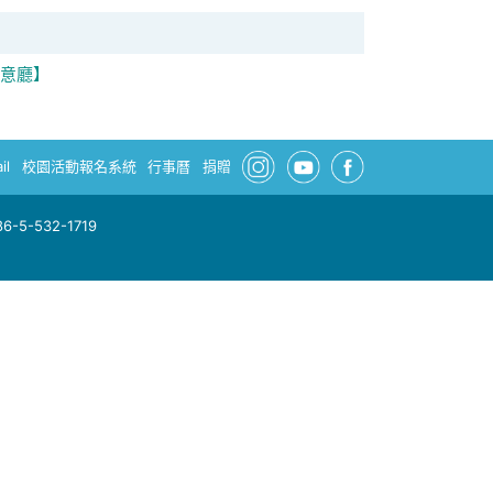
創意廳】
il
校園活動報名系統
行事曆
捐贈
-5-532-1719