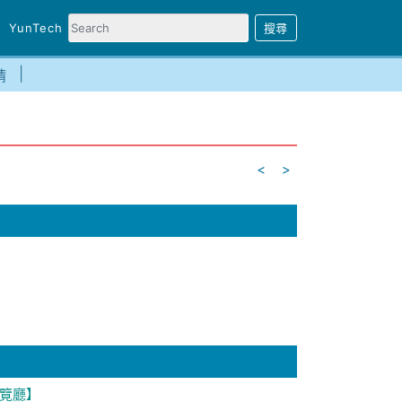
YunTech
請
<
>
展覽廳】