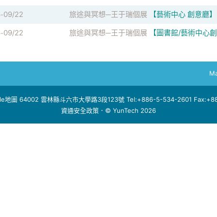
6
09/22
旅途與冥想─王于瑞個展
【藝術中心 創意廳】
-
6
09/22
旅途與冥想─王于瑞個展
【圖書館/藝術中心
-
Ma
le地圖
64002 雲林縣斗六市大學路3段123號 Tel:+886-5-534-2601 Fax:+886
資通安全政策
．© YunTech 2026