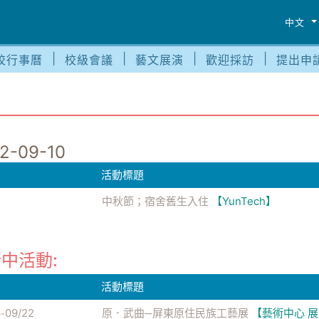
中文
校行事曆
校級會議
藝文展演
歡迎採訪
提出申
2-09-10
活動標題
中秋節；宿舍舊生入住
【YunTech】
中活動:
活動標題
6
09/22
原．武曲─屏東原住民族工藝展
【藝術中心 
-