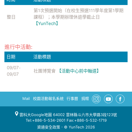
第1次預選開始（在校生預選111學年度第1學期
整日
課程）；本學期辦理休退學截止日
【YunTech】
進行中活動:
日期
活動標題
09/07
-
社團博覽會
【活動中心前中軸道】
09/07
Mail
校園活動報名系統
行事曆
捐贈
雲科大Google地圖
64002 雲林縣斗六市大學路3段123號
Tel:+886-5-534-2601 Fax:+886-5-532-1719
資通安全政策
．© YunTech 2026