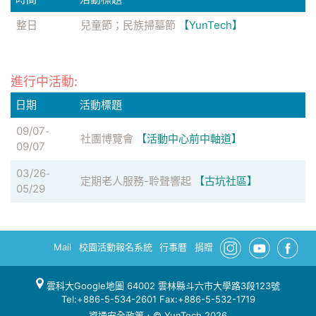
整日
兒童節；民族掃墓節
【YunTech】
進行中活動:
日期
活動標題
09/07
-
社團博覽會
【活動中心前中軸道】
09/07
03/26
-
定期老人服務-聆聲響起
【古坑社區】
05/29
Mail
校園活動報名系統
行事曆
捐贈
雲科大Google地圖
64002 雲林縣斗六市大學路3段123號
Tel:+886-5-534-2601 Fax:+886-5-532-1719
資通安全政策
．© YunTech 2026