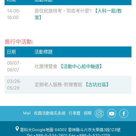
14:00
原住民族特考，到底考什麼?
【人科一館/教
-
16:00
室】
進行中活動:
日期
活動標題
09/07
-
社團博覽會
【活動中心前中軸道】
09/07
03/26
-
定期老人服務-聆聲響起
【古坑社區】
05/29
Mail
校園活動報名系統
行事曆
捐贈
雲科大Google地圖
64002 雲林縣斗六市大學路3段123號
Tel:+886-5-534-2601 Fax:+886-5-532-1719