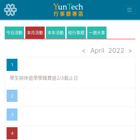
今日活動
本月活動
本年活動
校行事曆
一週大事
<
April
2022
>
1
學生辦休退學學雜費退2/3截止日
2
3
4